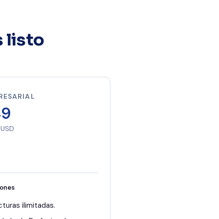
 listo
RESARIAL
49
 USD
iones
cturas ilimitadas.