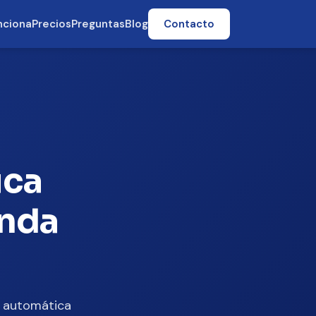
nciona
Precios
Preguntas
Blog
Contacto
ica
enda
a automática