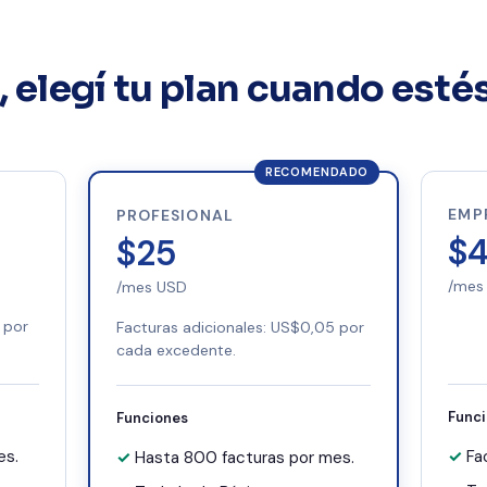
, elegí tu plan cuando estés
RECOMENDADO
EMP
PROFESIONAL
$
$25
/mes
/mes USD
 por
Facturas adicionales: US$0,05 por
cada excedente.
Func
Funciones
es.
Fa
Hasta 800 facturas por mes.